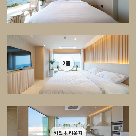
2층
키친 & 라운지